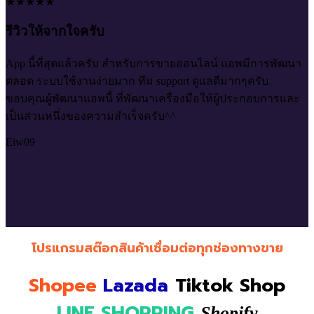
★★★★★
รีวิวให้จากใจครับ
App นี้ที่สุดแล้วครับ สำหรับการขายออนไลน์ แอพมีการพัฒนา
ตลอด ระบบใช้งานง่ายมาก ทีม support ดูแลดีมากๆครับ
เ
ขอบคุณผู้พัฒนาแอพนี้ ที่พัฒนาเครื่องมือให้ผู้ประกอบการและ
อ
เป็นส่วนหนึ่งของความสำเร็จครับ^^
ส
อ
Eiw09
ร
ท
L
โปรแกรมสต๊อกสินค้า
เชื่อมต่อทุกช่องทางขาย
Shopee
Lazada
Tiktok Shop
LINE SHOPPING
Shopify