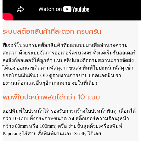
ระบบสต๊อกสินค้าที่
สะดวก ครบครัน
ฟีเจอร์
โปรแกรมสต๊อกสินค้าที่ออกแบบมาเพื่อ
อำนวยความ
สะดวก ด้วยระบบจัดการออเดอร์ครบวงจร ตั้งแต่เริ่มรับออเดอร์
ส่งลิงก์ออเดอร์ให้ลูกค้า แนบสลิปและติดตามสถานะการจัดส่ง
ได้เอง ออกเลขติดตามพัสดุจากขนส่ง พิมพ์ใบปะหน้าพัสดุ เช็ก
ยอดโอนเงินคืน COD ดูรายงานการขาย ยอดแอดมิน รา
ยงานสต็อกและอื่นๆอีกมากมาย จบในที่เดียว
พิมพ์ใบปะหน้าพัสดุ
ได้กว่า 10 แบบ
แอปพิมพ์ใบปะหน้าได้
รองรับการสร้างใบปะหน้าพัสดุ
เลือกได้
กว่า 10 แบบ
ทั้งกระดาษขนาด A4 สติ๊กเกอร์ความร้อน(หน้า
กว้าง 80mm หรือ 100mm) หรือ ง่ายขั้นสุดด้วยเครื่องพิมพ์
Paperang ไร้สาย สั่งพิมพ์ผ่านแอป Xselly ได้เลย